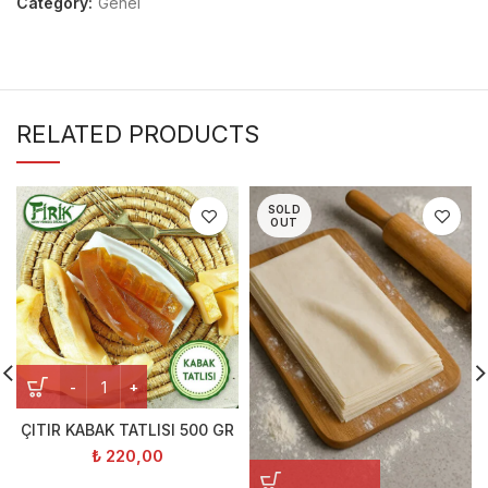
Category:
Genel
RELATED PRODUCTS
SOLD
OUT
ÇITIR KABAK TATLISI 500 GR
₺
220,00