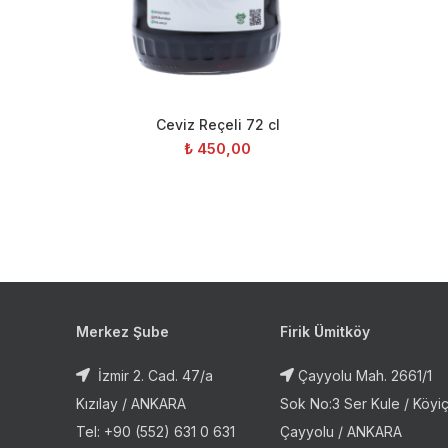
Ceviz Reçeli 72 cl
DEVAMINI GÖR
₺
450,00
Merkez Şube
Firik Ümitköy
İzmir 2. Cad. 47/a
Çayyolu Mah. 2661/1
Kızılay / ANKARA
Sok No:3 Ser Kule / Köyiç
Tel: +90 (552) 631 0 631
Çayyolu / ANKARA