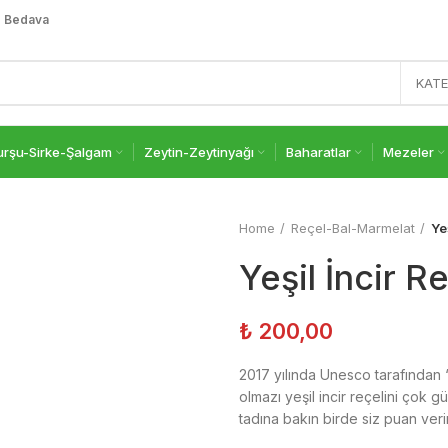
o Bedava
KATE
urşu-Sirke-Şalgam
Zeytin-Zeytinyağı
Baharatlar
Mezeler
Home
Reçel-Bal-Marmelat
Ye
Yeşil İncir Re
₺
200,00
2017 yılında Unesco tarafından 
olmazı yeşil incir reçelini çok
tadına bakın birde siz puan veri