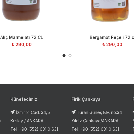
Alıç Marmelatı 72 CL
Bergamot Reçeli 72 c
DEVAMINI GÖR
DEVAMINI 
₺
290,00
₺
290,00
Künefecimiz
Firik Çankaya
İzmir 2. Cad. 34/5
Turan Güneş Blv. no:34
i
Kızılay / ANKARA
Yıldız Çankaya/ANKARA
Tel: +90 (552) 631 0 631
Tel: +90 (552) 631 0 631