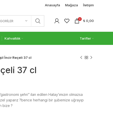
Anasayfa
Mağaza
İletişim
0
₺
0,00
GORILER
Kahvaltılık
Tarifler
şil İncir Reçeli 37 cl
çeli 37 cl
“gastronomi şehri” ilan edilen Hatay’ımızın olmazsa
 güzel yaparız ?bence herhangi bir şubemize uğrayıp
n bize ?