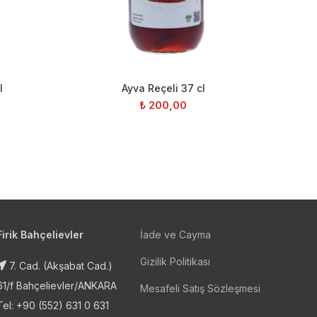
l
Ayva Reçeli 37 cl
GÖR
SEPETE EKLE
₺
200,00
Firik Bahçelievler
İade ve Cayma
Gizilik Politikası
7. Cad. (Akşabat Cad.)
61/f Bahçelievler/ANKARA
Mesafeli Satış Sözleşmesi
Tel: +90 (552) 631 0 631