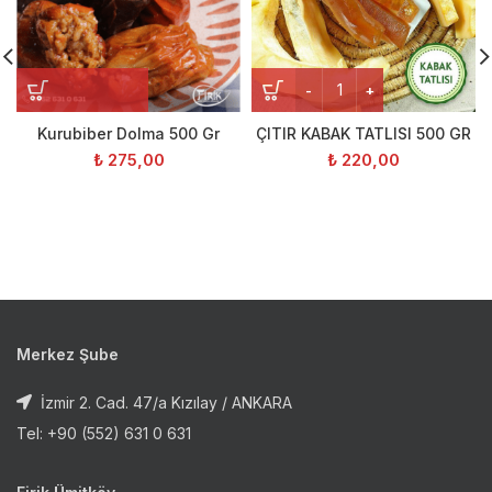
Kurubiber Dolma 500 Gr
ÇITIR KABAK TATLISI 500 GR
₺
275,00
₺
220,00
Merkez Şube
İzmir 2. Cad. 47/a Kızılay / ANKARA
Tel: +90 (552) 631 0 631