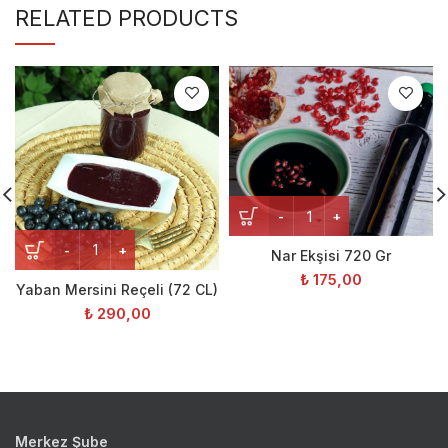
RELATED PRODUCTS
Nar Ekşisi 720 Gr
₺
175,00
Yaban Mersini Reçeli (72 CL)
₺
290,00
Merkez Şube