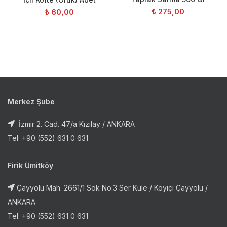
₺
275,00
₺
60,00
Merkez Şube
İzmir 2. Cad. 47/a Kızılay / ANKARA
Tel: +90 (552) 631 0 631
Firik Ümitköy
Çayyolu Mah. 2661/1 Sok No:3 Ser Kule / Köyiçi Çayyolu /
ANKARA
Tel: +90 (552) 631 0 631